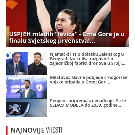
USPJEH mladih "lavica" - Crna Gora je u
finalu Svjetskog prvenstva!
Njemački list o dolasku Zelenskog u
Beograd: Iza kulisa razgovori o
zajedničkoj fabrici dronova u Srbiji
Milatović: Slavne pobjede crnogorske
vojske pripadaju Crnoj Gori
Peugeot priprema iznenađenje: Stiže
SEDAM MODELA do 2030. godine
NAJNOVIJE
VIJESTI