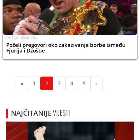
OSTALI SPORTOVI
Počeli pregovori oko zakazivanja borbe između
Fjurija i Džošue
(current)
(current)
(current)
(current)
(current)
«
1
2
3
4
5
»
NAJČITANIJE
VIJESTI