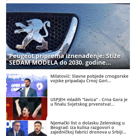
Peugeot priprema iznenađenje: Stiže
SEDAM MODELA do 2030. godine
Milatović: Slavne pobjede crnogorske
vojske pripadaju Crnoj Gori
USPJEH mladih "lavica" - Crna Gora je
u finalu Svjetskog prvenstva!
Njemački list o dolasku Zelenskog u
Beograd: Iza kulisa razgovori o
zajedničkoj fabrici dronova u Srbiji