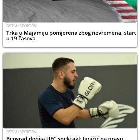
OSTALI SPORTOVI
Trka u Majamiju pomjerena zbog nevremena, start
u 19 časova
OSTALI SPORTOVI
Beograd dobija UFC spektakl: Janičić na pragu