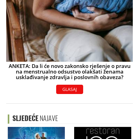
ANKETA: Da li će novo zakonsko rješenje o pravu
na menstrualno odsustvo olakšati ženama
usklađivanje zdravlja i poslovnih obaveza?
GLASAJ
SLJEDEĆE
NAJAVE