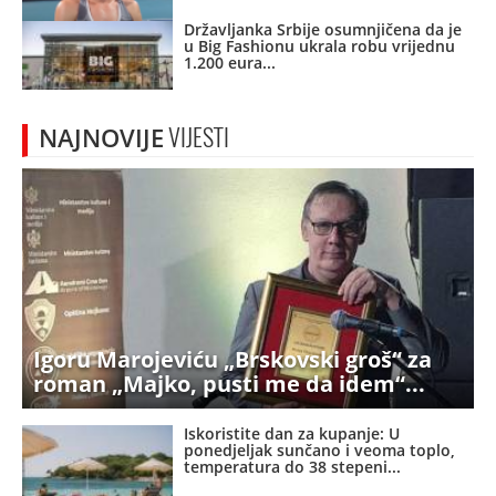
Državljanka Srbije osumnjičena da je
u Big Fashionu ukrala robu vrijednu
1.200 eura
NAJNOVIJE
VIJESTI
Igoru Marojeviću „Brskovski groš“ za
roman „Majko, pusti me da idem“
Iskoristite dan za kupanje: U
ponedjeljak sunčano i veoma toplo,
temperatura do 38 stepeni