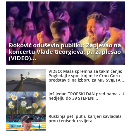
Đoković oduševio publiku: Zapjevao na
koncertu Vlade Georgieva, pa zaplesao
(VIDEO)
VIDEO: Maša spremna za takmičenje:
Pogledajte spot kojim će Crnu Goru
predstaviti na izboru za MIS SVIJETA
Još jedan TROPSKI DAN pred nama - U
nedjelju do 39 STEPENI
Ruskinja peti put u karijeri savladala
prvu teniserku svijeta