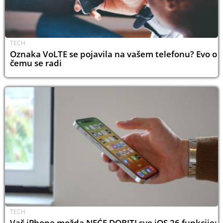
TECH
Oznaka VoLTE se pojavila na vašem telefonu? Evo o
čemu se radi
TECH
Vaš iPhone možda NEĆE DOBITI sve iOS 26 funkcije: