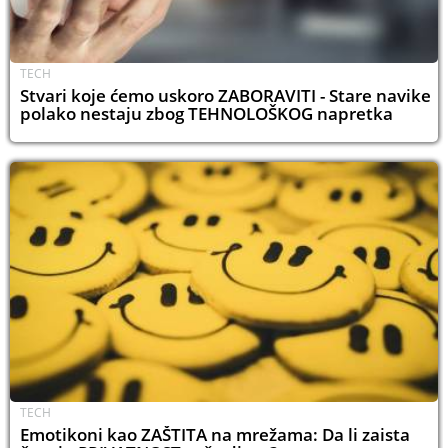
TECH
Stvari koje ćemo uskoro ZABORAVITI - Stare navike
polako nestaju zbog TEHNOLOŠKOG napretka
TECH
Emotikoni kao ZAŠTITA na mrežama: Da li zaista