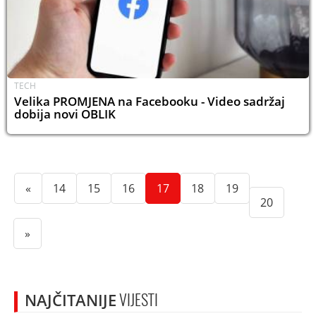
TECH
Velika PROMJENA na Facebooku - Video sadržaj
dobija novi OBLIK
(current)
(current)
(current)
(current)
(current)
(current)
«
14
15
16
17
18
19
(current
20
»
NAJČITANIJE
VIJESTI