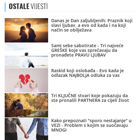
OSTALE
VIJESTI
Danas je Dan zaljubljenih: Praznik koji
slavi ljubav, a evo od kada i na koji
način se obilježava
Sami sebe sabotirate - Tri najveće
GREŠKE koje vas sprečavaju da
pronađete PRAVU LJUBAV
Raskid koji oslobađa - Evo kada je
odlazak NAJBOLJA odluka za vas
Tri KLJUČNE stvari koje pokazuju da
ste pronašli PARTNERA za cijeli život
Kako prepoznati "sporo nestajanje" u
VEZI - Problem s kojim se suočavaju
MNOGI