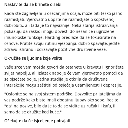
Nastavite da se brinete o sebi
Kada ste zaglavljeni u osećanjima očaja, može biti teško jasno
razmišljati. Vjerovatno uopšte ne razmišljate o sopstvenoj
dobrobiti,. ali tada je to najvažnije. Neka starija istraživanja
pokazuju da raskidi mogu dovesti do nesanice i ugrožene
imunološke funkcije. Harding predlaže da se fokusirate na
osnove. Pratite svoju rutinu vježbanja, dobro spavajte, jedite
zdravu ishranu i održavajte pozitivne društvene veze.
Okružite se ljudima koje volite
Vaše srce vam možda govori da ostanete u krevetu i ignorišete
svijet napolju, ali izlazak napolje će vam vjerovatno pomoći da
se ojsećate bolje. Jedna studija je otkrila da društvene
interakcije mogu zaštititi od osjećaja usamljenosti i depresije.
"Oslonite se na svoj sistem podrške. Dozvolite prijateljima da
vas podrže kako biste imali dodatnu ljubav oko sebe. Recite
"da" na pozive, bilo da je to da se vidite uz ručak ili kafu, ili
samo da se družite kod kuće."
Očekujte da će isjceljenje potrajati