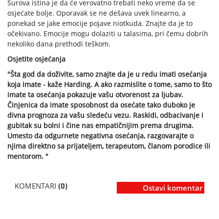
Surova istina je da će verovatno trebati neko vreme da se
osjećate bolje. Oporavak se ne dešava uvek linearno, a
ponekad se jake emocije pojave niotkuda. Znajte da je to
očekivano. Emocije mogu dolaziti u talasima, pri čemu dobrih
nekoliko dana prethodi teškom.
Osjetite osjećanja
"Šta god da doživite, samo znajte da je u redu imati osećanja
koja imate - kaže Harding. A ako razmislite o tome, samo to što
imate ta osećanja pokazuje vašu otvorenost za ljubav.
Činjenica da imate sposobnost da osećate tako duboko je
divna prognoza za vašu sledeću vezu. Raskidi, odbacivanje i
gubitak su bolni i čine nas empatičnijim prema drugima.
Umesto da odgurnete negativna osećanja, razgovarajte o
njima direktno sa prijateljem, terapeutom, članom porodice ili
mentorom. "
KOMENTARI
(0)
Ostavi komentar