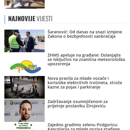
NAJNOVIJE
VIJESTI
Šaranović: Od danas na snazi izmjene
Zakona o bezbjednosti saobraćaja
ZHMS apeluje na građane: Oslanjajte
se isključivo na zvanična meteorološka
upozorenja
Nova pravila za mlade vozače i
korisnike električnih trotineta, strože
kazne za pojas i parkiranje
Zadržavanje osumnjičenom za
prijetnje poslaniku Zirojeviću
Zajedno gradimo zelenu Podgoricu:
Kancelarija za mlade poziva građane