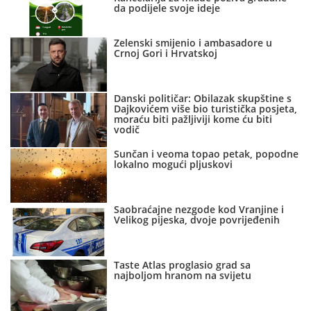
da podijele svoje ideje
Zelenski smijenio i ambasadore u
Crnoj Gori i Hrvatskoj
Danski političar: Obilazak skupštine s
Dajkovićem više bio turistička posjeta,
moraću biti pažljiviji kome ću biti
vodič
Sunčan i veoma topao petak, popodne
lokalno mogući pljuskovi
Saobraćajne nezgode kod Vranjine i
Velikog pijeska, dvoje povrijeđenih
Taste Atlas proglasio grad sa
najboljom hranom na svijetu