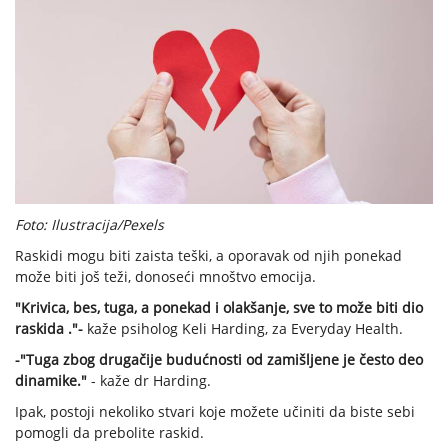
Foto: Ilustracija/Pexels
Raskidi mogu biti zaista teški, a oporavak od njih ponekad
može biti još teži, donoseći mnoštvo emocija.
"Krivica, bes, tuga, a ponekad i olakšanje, sve to može biti dio
raskida ."-
kaže psiholog Keli Harding, za Everyday Health.
-"Tuga zbog drugačije budućnosti od zamišljene je često deo
dinamike."
- kaže dr Harding.
Ipak, postoji nekoliko stvari koje možete učiniti da biste sebi
pomogli da prebolite raskid.