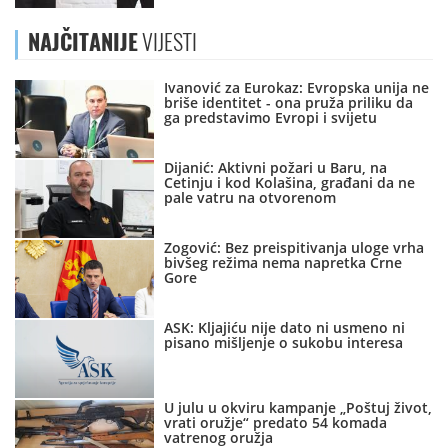
NAJČITANIJE
VIJESTI
Ivanović za Eurokaz: Evropska unija ne
briše identitet - ona pruža priliku da
ga predstavimo Evropi i svijetu
Dijanić: Aktivni požari u Baru, na
Cetinju i kod Kolašina, građani da ne
pale vatru na otvorenom
Zogović: Bez preispitivanja uloge vrha
bivšeg režima nema napretka Crne
Gore
ASK: Kljajiću nije dato ni usmeno ni
pisano mišljenje o sukobu interesa
U julu u okviru kampanje „Poštuj život,
vrati oružje“ predato 54 komada
vatrenog oružja