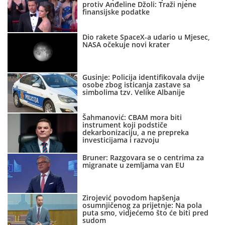
protiv Anđeline Džoli: Traži njene
finansijske podatke
Dio rakete SpaceX-a udario u Mjesec,
NASA očekuje novi krater
Gusinje: Policija identifikovala dvije
osobe zbog isticanja zastave sa
simbolima tzv. Velike Albanije
Šahmanović: CBAM mora biti
instrument koji podstiče
dekarbonizaciju, a ne prepreka
investicijama i razvoju
Bruner: Razgovara se o centrima za
migranate u zemljama van EU
Zirojević povodom hapšenja
osumnjičenog za prijetnje: Na pola
puta smo, vidjećemo što će biti pred
sudom