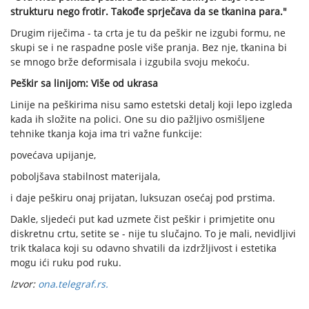
strukturu nego frotir. Takođe sprječava da se tkanina para."
Drugim riječima - ta crta je tu da peškir ne izgubi formu, ne
skupi se i ne raspadne posle više pranja. Bez nje, tkanina bi
se mnogo brže deformisala i izgubila svoju mekoću.
Peškir sa linijom: Više od ukrasa
Linije na peškirima nisu samo estetski detalj koji lepo izgleda
kada ih složite na polici. One su dio pažljivo osmišljene
tehnike tkanja koja ima tri važne funkcije:
povećava upijanje,
poboljšava stabilnost materijala,
i daje peškiru onaj prijatan, luksuzan osećaj pod prstima.
Dakle, sljedeći put kad uzmete čist peškir i primjetite onu
diskretnu crtu, setite se - nije tu slučajno. To je mali, nevidljivi
trik tkalaca koji su odavno shvatili da izdržljivost i estetika
mogu ići ruku pod ruku.
Izvor:
ona.telegraf.rs.