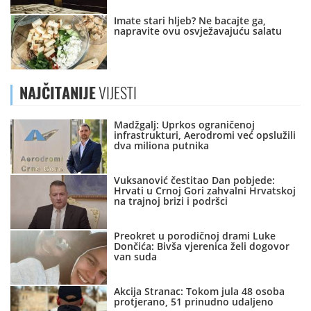
Imate stari hljeb? Ne bacajte ga,
napravite ovu osvježavajuću salatu
NAJČITANIJE
VIJESTI
Madžgalj: Uprkos ograničenoj
infrastrukturi, Aerodromi već opslužili
dva miliona putnika
Vuksanović čestitao Dan pobjede:
Hrvati u Crnoj Gori zahvalni Hrvatskoj
na trajnoj brizi i podršci
Preokret u porodičnoj drami Luke
Dončića: Bivša vjerenica želi dogovor
van suda
Akcija Stranac: Tokom jula 48 osoba
protjerano, 51 prinudno udaljeno