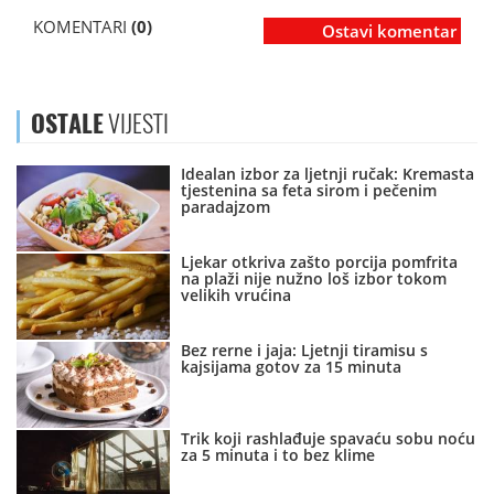
KOMENTARI
(0)
Ostavi komentar
OSTALE
VIJESTI
Idealan izbor za ljetnji ručak: Kremasta
tjestenina sa feta sirom i pečenim
paradajzom
Ljekar otkriva zašto porcija pomfrita
na plaži nije nužno loš izbor tokom
velikih vrućina
Bez rerne i jaja: Ljetnji tiramisu s
kajsijama gotov za 15 minuta
Trik koji rashlađuje spavaću sobu noću
za 5 minuta i to bez klime