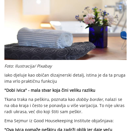
Foto: Ilustracija/ Pixabay
Iako djeluje kao običan dizajnerski detalj, istina je da ta pruga
ima vrlo praktičnu funkciju
"Dobi ivica" - mala stvar koja čini veliku razliku
Tkana traka na peškiru, poznata kao
dobby border,
nalazi se
na oba kraja i često se ponavlja u više varijacija. To nije ukras
radi ukrasa, već dio koji štiti sam peškir.
Ema Sejmur iz Good Housekeeping Institute objašnjava:
"Ova ivica pomaže peškiru da zadrži oblik jer daje veću