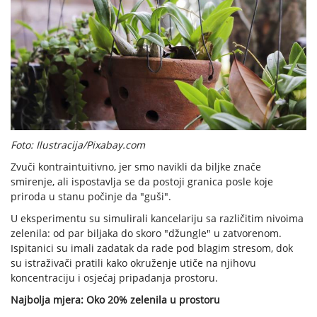
Foto: Ilustracija/Pixabay.com
Zvuči kontraintuitivno, jer smo navikli da biljke znače
smirenje, ali ispostavlja se da postoji granica posle koje
priroda u stanu počinje da "guši".
U eksperimentu su simulirali kancelariju sa različitim nivoima
zelenila: od par biljaka do skoro "džungle" u zatvorenom.
Ispitanici su imali zadatak da rade pod blagim stresom, dok
su istraživači pratili kako okruženje utiče na njihovu
koncentraciju i osjećaj pripadanja prostoru.
Najbolja mjera: Oko 20% zelenila u prostoru