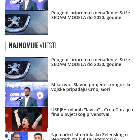
Peugeot priprema iznenađenje: Stiže
SEDAM MODELA do 2030. godine
NAJNOVIJE
VIJESTI
Peugeot priprema iznenađenje: Stiže
SEDAM MODELA do 2030. godine
Milatović: Slavne pobjede crnogorske
vojske pripadaju Crnoj Gori
USPJEH mladih "lavica" - Crna Gora je u
finalu Svjetskog prvenstva!
Njemački list o dolasku Zelenskog u
Beograd: Iza kulisa razgovori o