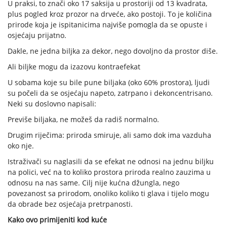
U praksi, to znači oko 17 saksija u prostoriji od 13 kvadrata,
plus pogled kroz prozor na drveće, ako postoji. To je količina
prirode koja je ispitanicima najviše pomogla da se opuste i
osjećaju prijatno.
Dakle, ne jedna biljka za dekor, nego dovoljno da prostor diše.
Ali biljke mogu da izazovu kontraefekat
U sobama koje su bile pune biljaka (oko 60% prostora), ljudi
su počeli da se osjećaju napeto, zatrpano i dekoncentrisano.
Neki su doslovno napisali:
Previše biljaka, ne možeš da radiš normalno.
Drugim riječima: priroda smiruje, ali samo dok ima vazduha
oko nje.
Istraživači su naglasili da se efekat ne odnosi na jednu biljku
na polici, već na to koliko prostora priroda realno zauzima u
odnosu na nas same. Cilj nije kućna džungla, nego
povezanost sa prirodom, onoliko koliko ti glava i tijelo mogu
da obrade bez osjećaja pretrpanosti.
Kako ovo primijeniti kod kuće