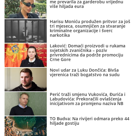
me prevarila za garderobu vrijednu
više hiljada eura
Harisu Moniću produžen pritvor za još
tri mjeseca, osumnjičen za stvaranje
kriminalne organizacije i šverc
narkotika
Laković: Domaći proizvodi u rukama
svjetskih zvaničnika – poziv
privrednicima da podrže promociju
Crne Gore
Novi udar za Luku Dončića: Bivša
vjerenica traži bogatstvo na sudu
Perić traži smjenu Vukovića, Đurića i
Labudovića: Prekoračili ovlašćenja
inicijativom za promjenu naziva NB
TO Budva: Na rivijeri odmara preko 44
hiljade gostiju