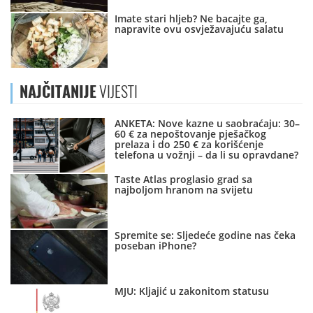
Imate stari hljeb? Ne bacajte ga,
napravite ovu osvježavajuću salatu
NAJČITANIJE
VIJESTI
ANKETA: Nove kazne u saobraćaju: 30–
60 € za nepoštovanje pješačkog
prelaza i do 250 € za korišćenje
telefona u vožnji – da li su opravdane?
Taste Atlas proglasio grad sa
najboljom hranom na svijetu
Spremite se: Sljedeće godine nas čeka
poseban iPhone?
MJU: Kljajić u zakonitom statusu