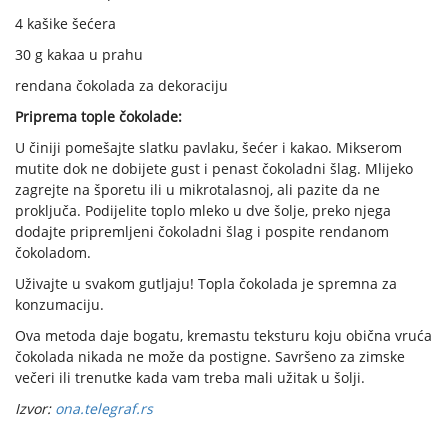
4 kašike šećera
30 g kakaa u prahu
rendana čokolada za dekoraciju
Priprema tople čokolade:
U činiji pomešajte slatku pavlaku, šećer i kakao. Mikserom
mutite dok ne dobijete gust i penast čokoladni šlag. Mlijeko
zagrejte na šporetu ili u mikrotalasnoj, ali pazite da ne
proključa. Podijelite toplo mleko u dve šolje, preko njega
dodajte pripremljeni čokoladni šlag i pospite rendanom
čokoladom.
Uživajte u svakom gutljaju! Topla čokolada je spremna za
konzumaciju.
Ova metoda daje bogatu, kremastu teksturu koju obična vruća
čokolada nikada ne može da postigne. Savršeno za zimske
večeri ili trenutke kada vam treba mali užitak u šolji.
Izvor:
ona.telegraf.rs