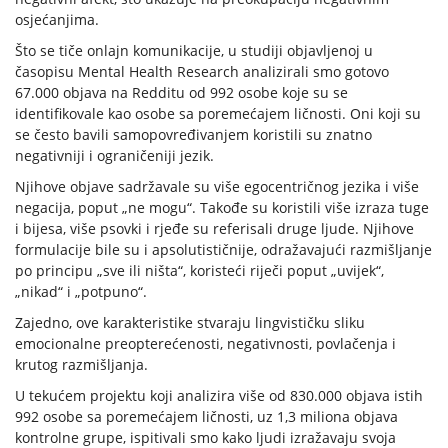
osjećanjima.
Što se tiče onlajn komunikacije, u studiji objavljenoj u
časopisu Mental Health Research analizirali smo gotovo
67.000 objava na Redditu od 992 osobe koje su se
identifikovale kao osobe sa poremećajem ličnosti. Oni koji su
se često bavili samopovređivanjem koristili su znatno
negativniji i ograničeniji jezik.
Njihove objave sadržavale su više egocentričnog jezika i više
negacija, poput „ne mogu“. Takođe su koristili više izraza tuge
i bijesa, više psovki i rjeđe su referisali druge ljude. Njihove
formulacije bile su i apsolutističnije, odražavajući razmišljanje
po principu „sve ili ništa“, koristeći riječi poput „uvijek“,
„nikad“ i „potpuno“.
Zajedno, ove karakteristike stvaraju lingvističku sliku
emocionalne preopterećenosti, negativnosti, povlačenja i
krutog razmišljanja.
U tekućem projektu koji analizira više od 830.000 objava istih
992 osobe sa poremećajem ličnosti, uz 1,3 miliona objava
kontrolne grupe, ispitivali smo kako ljudi izražavaju svoja