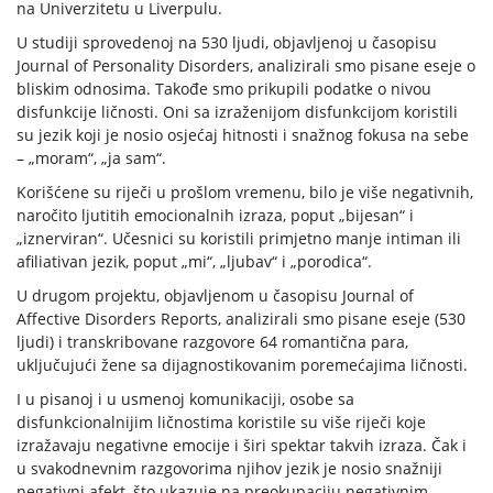
na Univerzitetu u Liverpulu.
U studiji sprovedenoj na 530 ljudi, objavljenoj u časopisu
Journal of Personality Disorders, analizirali smo pisane eseje o
bliskim odnosima. Takođe smo prikupili podatke o nivou
disfunkcije ličnosti. Oni sa izraženijom disfunkcijom koristili
su jezik koji je nosio osjećaj hitnosti i snažnog fokusa na sebe
– „moram“, „ja sam“.
Korišćene su riječi u prošlom vremenu, bilo je više negativnih,
naročito ljutitih emocionalnih izraza, poput „bijesan“ i
„iznerviran“. Učesnici su koristili primjetno manje intiman ili
afiliativan jezik, poput „mi“, „ljubav“ i „porodica“.
U drugom projektu, objavljenom u časopisu Journal of
Affective Disorders Reports, analizirali smo pisane eseje (530
ljudi) i transkribovane razgovore 64 romantična para,
uključujući žene sa dijagnostikovanim poremećajima ličnosti.
I u pisanoj i u usmenoj komunikaciji, osobe sa
disfunkcionalnijim ličnostima koristile su više riječi koje
izražavaju negativne emocije i širi spektar takvih izraza. Čak i
u svakodnevnim razgovorima njihov jezik je nosio snažniji
negativni afekt, što ukazuje na preokupaciju negativnim