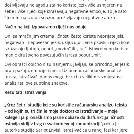
doživljavaju nelagodu stalno koriste jezik više usmjeren na
sebe i više riječi koje izražavaju negativne emocije. To je zato
što internalizuju i snažno proživljavaju negativne afekte.
Način na koji izgovaramo riječi nas odaje
Oni sa mračnijim crtama ličnosti često koriste neprijateljski,
negativan i nepovezan jezik, uključujući više psovki i riječi koje
izražavaju ljutnju, poput „mrzim“ ili „ljut“. Istovremeno koriste
manje društveno povezujućih izraza poput „mi“.
Ovi obrasci obično nisu namjerni. Javljaju se prirodno jer jezik
prati pažnju, emocije i misli. Uz pomoć računarske analize
teksta, istraživači danas mogu brzo i u velikim razmjerama
analizirati ove suptilne znakove.
Rezultati istraživanja
„Kroz četiri studije koje su koristile računarsku analizu teksta
– od kojih su tri činile moje doktorsko istraživanje – moje
kolege i ja pronašli smo jasne dokaze da disfunkcija ličnosti
ostavlja vidljiv trag u svakodnevnoj komunikaciji“,
rekla je
autorka studije Šarlot Envisl, istraživačica u ranoj fazi karijere