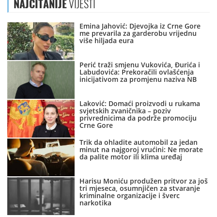
NAJČITANIJE
VIJESTI
Emina Jahović: Djevojka iz Crne Gore
me prevarila za garderobu vrijednu
više hiljada eura
Perić traži smjenu Vukovića, Đurića i
Labudovića: Prekoračili ovlašćenja
inicijativom za promjenu naziva NB
Laković: Domaći proizvodi u rukama
svjetskih zvaničnika – poziv
privrednicima da podrže promociju
Crne Gore
Trik da ohladite automobil za jedan
minut na najgoroj vrućini: Ne morate
da palite motor ili klima uređaj
Harisu Moniću produžen pritvor za još
tri mjeseca, osumnjičen za stvaranje
kriminalne organizacije i šverc
narkotika