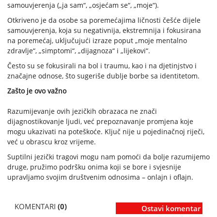
samouvjerenja („ja sam“, „osjećam se“, „moje“).
Otkriveno je da osobe sa poremećajima ličnosti češće dijele
samouvjerenja, koja su negativnija, ekstremnija i fokusirana
na poremećaj, uključujući izraze poput „moje mentalno
zdravlje“, „simptomi“, „dijagnoza“ i „lijekovi“.
Često su se fokusirali na bol i traumu, kao i na djetinjstvo i
značajne odnose, što sugeriše dublje borbe sa identitetom.
Zašto je ovo važno
Razumijevanje ovih jezičkih obrazaca ne znači
dijagnostikovanje ljudi, već prepoznavanje promjena koje
mogu ukazivati na poteškoće. Ključ nije u pojedinačnoj riječi,
već u obrascu kroz vrijeme.
Suptilni jezički tragovi mogu nam pomoći da bolje razumijemo
druge, pružimo podršku onima koji se bore i svjesnije
upravljamo svojim društvenim odnosima – onlajn i oflajn.
KOMENTARI
(0)
Ostavi komentar