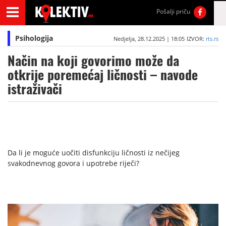
Pošalji priču
Psihologija
Nedjelja, 28.12.2025 | 18:05
IZVOR:
rts.rs
Način na koji govorimo može da
otkrije poremećaj ličnosti – navode
istraživači
Da li je moguće uočiti disfunkciju ličnosti iz nečijeg
svakodnevnog govora i upotrebe riječi?