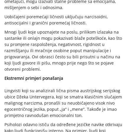
ometajući, mogu izazvati stalne probleme sa emocijama,
mišljenjem o sebi i odnosima.
Uobičajeni poremećaji ličnosti uključuju narcisoidni,
antisocijalni i granični poremećaj ličnosti.
Mnogi ljudi koje upoznajete na poslu, prilikom izlazaka na
sastanke ili onlajn mogu pokazivati blaže poteškoće, kao što
su promjene raspoloženja, negativnost, rigidnost u
razmišljanju ili mračnije osobine poput manipulacije i
prigovaranja. Ovi obrasci često su bili prisutni u načinu na
koji ljudi govore ili pišu, mnogo prije nego što se pojave
otvoreni problemi.
Ekstremni primjeri ponašanja
Lingvisti koji su analizirali lična pisma austrijskog serijskog
ubice Džeka Untervegera, koji se smatra klasičnim slučajem
malignog narcizma, pronašli su neuobičajeno visok nivo
egocentričnog jezika, poput „ja“ i „mene“. Takođe je imao
primjetno ravnodušan emocionalni ton.
Psiholozi odavno ističu da određene jezičke navike otkrivaju
kako ljudi funkcionišu interno. Na primjer, ljudi koji