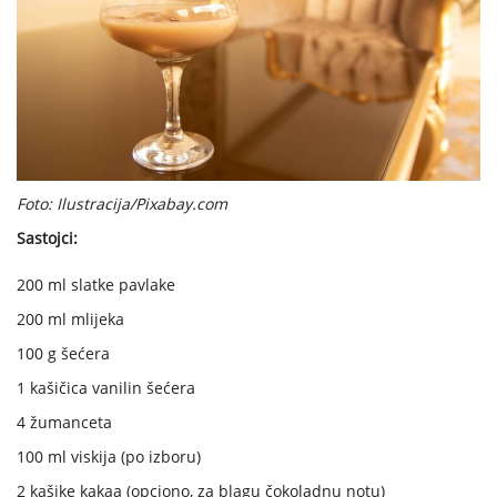
Foto: Ilustracija/Pixabay.com
Sastojci:
200 ml slatke pavlake
200 ml mlijeka
100 g šećera
1 kašičica vanilin šećera
4 žumanceta
100 ml viskija (po izboru)
2 kašike kakaa (opciono, za blagu čokoladnu notu)