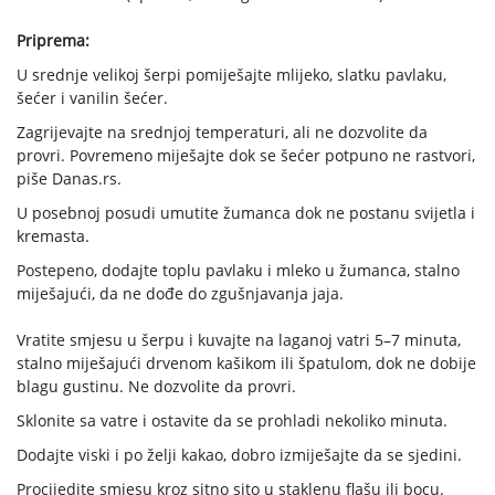
Priprema:
U srednje velikoj šerpi pomiješajte mlijeko, slatku pavlaku,
šećer i vanilin šećer.
Zagrijevajte na srednjoj temperaturi, ali ne dozvolite da
provri. Povremeno miješajte dok se šećer potpuno ne rastvori,
piše Danas.rs.
U posebnoj posudi umutite žumanca dok ne postanu svijetla i
kremasta.
Postepeno, dodajte toplu pavlaku i mleko u žumanca, stalno
miješajući, da ne dođe do zgušnjavanja jaja.
Vratite smjesu u šerpu i kuvajte na laganoj vatri 5–7 minuta,
stalno miješajući drvenom kašikom ili špatulom, dok ne dobije
blagu gustinu. Ne dozvolite da provri.
Sklonite sa vatre i ostavite da se prohladi nekoliko minuta.
Dodajte viski i po želji kakao, dobro izmiješajte da se sjedini.
Procijedite smjesu kroz sitno sito u staklenu flašu ili bocu.