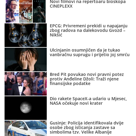
Novi filmovi na repertoaru bioskopa
CINEPLEXX
EPCG: Privremeni prekidi u napajanju
zbog radova na dalekovodu Gvozd –
Nikšić
Ulcinjanin osumnjičen da je tukao
vanbračnu suprugu i prijetio joj smrću
Bred Pit povukao novi pravni potez
protiv Anđeline Džoli: Traži njene
finansijske podatke
Dio rakete SpaceX-a udario u Mjesec,
NASA očekuje novi krater
Gusinje: Policija identifikovala dvije
osobe zbog isticanja zastave sa
simbolima tzv. Velike Albanije