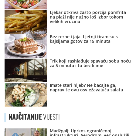
Ljekar otkriva zašto porcija pomfrita
na plaži nije nužno loš izbor tokom
velikih vrućina
Bez rerne i jaja: Ljetnji tiramisu s
kajsijama gotov za 15 minuta
Trik koji rashlađuje spavaću sobu noću
za 5 minuta i to bez klime
Imate stari hljeb? Ne bacajte ga,
napravite ovu osvježavajuću salatu
NAJČITANIJE
VIJESTI
Madžgalj: Uprkos ograničenoj
infrastrukturi, Aerodromi već opslužili