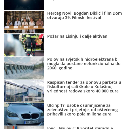
Herceg Novi: Bogdan Diklić i film Dom
otvaraju 39. Filmski festival
Požar na Lisinju i dalje aktivan
Polovina svjetskih hidroelektrana bi
mogla da postane nefunkcionalna do
2060. godine
Raspisan tender za obnovu parketa u
fiskulturnoj sali škole u Kolašinu,
vrijednost radova skoro 40.000 eura
Ulcinj: Tri osobe osumnjičene za
zelenaštvo i prijetnje, od oštećenog
pribavili skoro pola miliona eura
Jojić - Mujović: Prioritet izgradnja