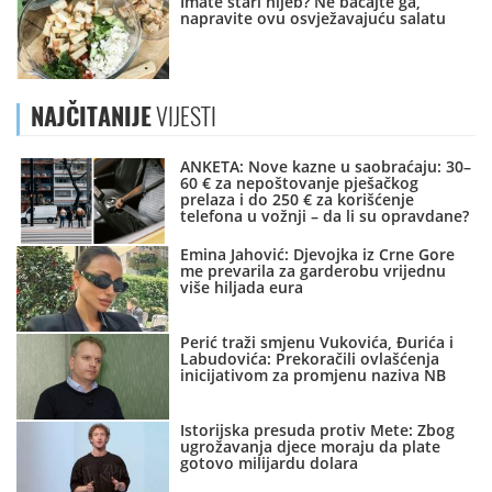
Imate stari hljeb? Ne bacajte ga,
napravite ovu osvježavajuću salatu
NAJČITANIJE
VIJESTI
ANKETA: Nove kazne u saobraćaju: 30–
60 € za nepoštovanje pješačkog
prelaza i do 250 € za korišćenje
telefona u vožnji – da li su opravdane?
Emina Jahović: Djevojka iz Crne Gore
me prevarila za garderobu vrijednu
više hiljada eura
Perić traži smjenu Vukovića, Đurića i
Labudovića: Prekoračili ovlašćenja
inicijativom za promjenu naziva NB
Istorijska presuda protiv Mete: Zbog
ugrožavanja djece moraju da plate
gotovo milijardu dolara