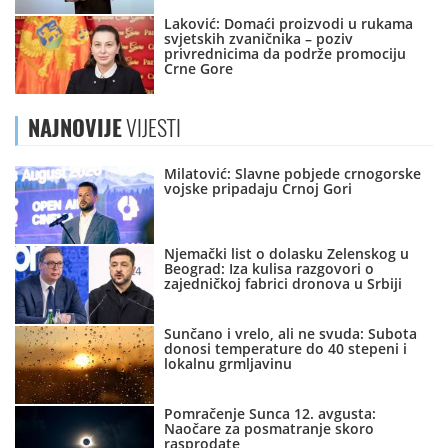
Laković: Domaći proizvodi u rukama
svjetskih zvaničnika – poziv
privrednicima da podrže promociju
Crne Gore
NAJNOVIJE
VIJESTI
Milatović: Slavne pobjede crnogorske
vojske pripadaju Crnoj Gori
Njemački list o dolasku Zelenskog u
Beograd: Iza kulisa razgovori o
zajedničkoj fabrici dronova u Srbiji
Sunčano i vrelo, ali ne svuda: Subota
donosi temperature do 40 stepeni i
lokalnu grmljavinu
Pomračenje Sunca 12. avgusta:
Naočare za posmatranje skoro
rasprodate