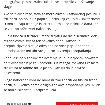
omogućava protok zraka, kako bi se spriječilo zadržavanje
vlage.
Ako se tikvica reže, tada se mora čuvati u zatvorenoj posudi u
frižideru, najbolje uz papirni ubrus koji će upiti višak tečnosti.
U tom slučaju treba je iskoristiti u roku od nekoliko dana, jer
se znatno brže kvari nakon rezanja.
Cijela tikvica u frižideru može trajati i do dvije sedmice, dok
rezana ostaje svježa tek nekoliko dana. Takođe je
preporučljivo držati je odvojeno od voća poput banana ili
paradajza, jer oni ubrzavaju proces zrenja i propadanja.
Kada je riječ o znakovima kvarenja, buđ je najočitiji pokazatelj
da tikvica više nije za upotrebu. Osim toga, mekana i kašasta
struktura te tamne mrlje jasno ukazuju da je povrće
pokvareno.
Blago naborana kora ne mora nužno značiti da tikvicu treba
baciti, ali ukoliko nema drugih znakova propadanja, još uvijek
se može iskoristiti u pripremi jela.
KOMENTARI
(0)