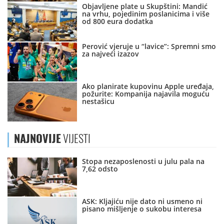
Objavljene plate u Skupštini: Mandić
na vrhu, pojedinim poslanicima i više
od 800 eura dodatka
Perović vjeruje u “lavice”: Spremni smo
za najveći izazov
Ako planirate kupovinu Apple uređaja,
požurite: Kompanija najavila moguću
nestašicu
NAJNOVIJE
VIJESTI
Stopa nezaposlenosti u julu pala na
7,62 odsto
ASK: Kljajiću nije dato ni usmeno ni
pisano mišljenje o sukobu interesa