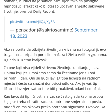
obmane, budući da je šablon osmišljen tako da postigne
hipnotišući efekat kako bi otežao uočavanje vješto sakrivene
životinje, prenosi Daily Record.
pic.twitter.com/HJIQ4jXg3A
— pensador (@sakriosamime)
September
18, 2023
Ako se borite da otkrijete životinju skrivenu na fotografiji, evo
traga – ona pripada porodici mačaka i živi u velikim grupama.
Izgleda izuzetno kraljevski.
Za one koji nisu vijdeli skrivenu životinju, u pitanju je lav.
Onima koji jesu, možemo samo da čestitamo jer su oni
prirodni lideri. Oni su ljudi lavljeg tipa ličnosti na radnom
mjestu i često su snažni donosioci odluka. Ako je vaš tip
ličnosti lav, vjerovatno ćete biti proaktivni, odani i odlučni.
Kao lavovski tip ličnosti, na vas se često gleda kao na osobu
kojoj se treba obratiti kada su potrebne smjernice u poslu,
nudeći onima oko vas preko potrebnu sigurnost. Ovo vodi ka