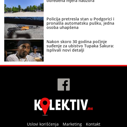
određena mjera nadzora
Policija pretresla stan u Podgorici i
pronašla automatsku pušku, jedna
osoba uhapšena
Nakon skoro 30 godina počinje
suđenje za ubistvo Tupaka Šakura:
Isplivali novi detalji
Uslovi korišćenja
Marketing
Kontakt