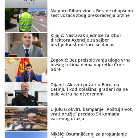
Na putu Ribarevine – Berane uhapšeno
šest vozača zbog prekoračenja brzine
Kljajić: Nastavak sjednice za izbor
direktora Agencije za sajber
bezbjednost održaće se danas
Zogović: Bez preispitivanja uloge vrha
bivšeg režima nema napretka Crne
Gore
Dijanić: Aktivni požari u Baru, na
Cetinju i kod Kolašina, građani da ne
pale vatru na otvorenom
U julu u okviru kampanje „Poštuj život,
vrati oružje“ predato 54 komada
vatrenog oružja
Nikšić: Osumnjičenoj za proganjanje