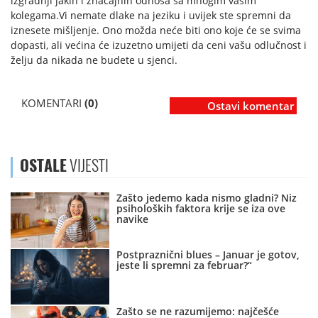
izgradnji jakih i značajnih odnosa sa mnogim vašim
kolegama.Vi nemate dlake na jeziku i uvijek ste spremni da
iznesete mišljenje. Ono možda neće biti ono koje će se svima
dopasti, ali većina će izuzetno umijeti da ceni vašu odlučnost i
želju da nikada ne budete u sjenci.
KOMENTARI
(0)
Ostavi komentar
OSTALE
VIJESTI
Zašto jedemo kada nismo gladni? Niz
psiholoških faktora krije se iza ove
navike
Postpraznični blues – Januar je gotov,
jeste li spremni za februar?“
Zašto se ne razumijemo: najčešće