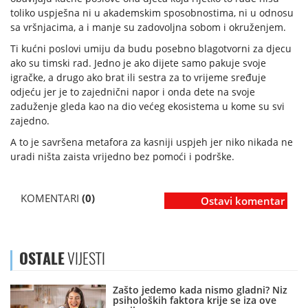
toliko uspješna ni u akademskim sposobnostima, ni u odnosu
sa vršnjacima, a i manje su zadovoljna sobom i okruženjem.
Ti kućni poslovi umiju da budu posebno blagotvorni za djecu
ako su timski rad. Jedno je ako dijete samo pakuje svoje
igračke, a drugo ako brat ili sestra za to vrijeme sređuje
odjeću jer je to zajednični napor i onda dete na svoje
zaduženje gleda kao na dio većeg ekosistema u kome su svi
zajedno.
A to je savršena metafora za kasniji uspjeh jer niko nikada ne
uradi ništa zaista vrijedno bez pomoći i podrške.
KOMENTARI
(0)
Ostavi komentar
OSTALE
VIJESTI
Zašto jedemo kada nismo gladni? Niz
psiholoških faktora krije se iza ove