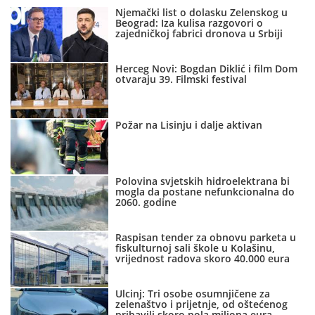
Njemački list o dolasku Zelenskog u
Beograd: Iza kulisa razgovori o
zajedničkoj fabrici dronova u Srbiji
Herceg Novi: Bogdan Diklić i film Dom
otvaraju 39. Filmski festival
Požar na Lisinju i dalje aktivan
Polovina svjetskih hidroelektrana bi
mogla da postane nefunkcionalna do
2060. godine
Raspisan tender za obnovu parketa u
fiskulturnoj sali škole u Kolašinu,
vrijednost radova skoro 40.000 eura
Ulcinj: Tri osobe osumnjičene za
zelenaštvo i prijetnje, od oštećenog
pribavili skoro pola miliona eura