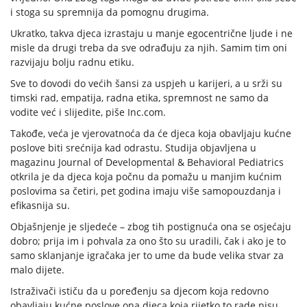
i stoga su spremnija da pomognu drugima.
Ukratko, takva djeca izrastaju u manje egocentrične ljude i ne
misle da drugi treba da sve odrađuju za njih. Samim tim oni
razvijaju bolju radnu etiku.
Sve to dovodi do većih šansi za uspjeh u karijeri, a u srži su
timski rad, empatija, radna etika, spremnost ne samo da
vodite već i slijedite, piše Inc.com.
Takođe, veća je vjerovatnoća da će djeca koja obavljaju kućne
poslove biti srećnija kad odrastu. Studija objavljena u
magazinu Journal of Developmental & Behavioral Pediatrics
otkrila je da djeca koja počnu da pomažu u manjim kućnim
poslovima sa četiri, pet godina imaju više samopouzdanja i
efikasnija su.
Objašnjenje je sljedeće – zbog tih postignuća ona se osjećaju
dobro; prija im i pohvala za ono što su uradili, čak i ako je to
samo sklanjanje igračaka jer to ume da bude velika stvar za
malo dijete.
Istraživači ističu da u poređenju sa djecom koja redovno
obavljaju kućne poslove ona djeca koja rijetko to rade nisu