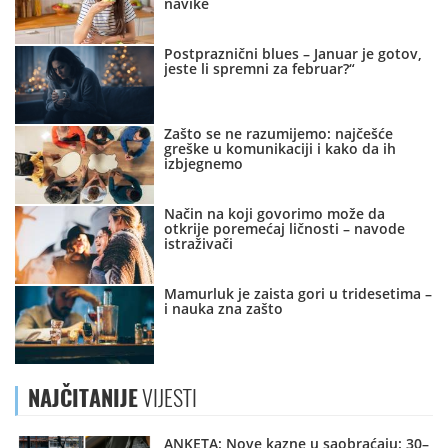
navike
Postpraznični blues – Januar je gotov,
jeste li spremni za februar?“
Zašto se ne razumijemo: najčešće
greške u komunikaciji i kako da ih
izbjegnemo
Način na koji govorimo može da
otkrije poremećaj ličnosti – navode
istraživači
Mamurluk je zaista gori u tridesetima –
i nauka zna zašto
NAJČITANIJE
VIJESTI
ANKETA: Nove kazne u saobraćaju: 30–