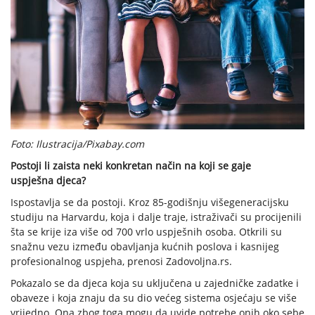
Foto: Ilustracija/Pixabay.com
Postoji li zaista neki konkretan način na koji se gaje
uspješna djeca?
Ispostavlja se da postoji. Kroz 85-godišnju višegeneracijsku
studiju na Harvardu, koja i dalje traje, istraživači su procijenili
šta se krije iza više od 700 vrlo uspješnih osoba. Otkrili su
snažnu vezu između obavljanja kućnih poslova i kasnijeg
profesionalnog uspjeha, prenosi Zadovoljna.rs.
Pokazalo se da djeca koja su uključena u zajedničke zadatke i
obaveze i koja znaju da su dio većeg sistema osjećaju se više
vrijedno. Ona zbog toga mogu da uvide potrebe onih oko sebe