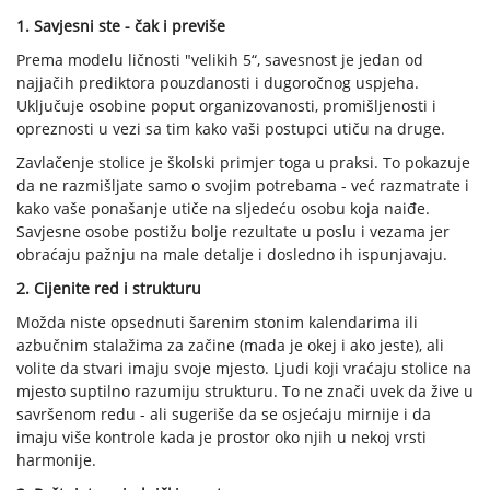
1. Savjesni ste - čak i previše
Prema modelu ličnosti "velikih 5“, savesnost je jedan od
najjačih prediktora pouzdanosti i dugoročnog uspjeha.
Uključuje osobine poput organizovanosti, promišljenosti i
opreznosti u vezi sa tim kako vaši postupci utiču na druge.
Zavlačenje stolice je školski primjer toga u praksi. To pokazuje
da ne razmišljate samo o svojim potrebama - već razmatrate i
kako vaše ponašanje utiče na sljedeću osobu koja naiđe.
Savjesne osobe postižu bolje rezultate u poslu i vezama jer
obraćaju pažnju na male detalje i dosledno ih ispunjavaju.
2. Cijenite red i strukturu
Možda niste opsednuti šarenim stonim kalendarima ili
azbučnim stalažima za začine (mada je okej i ako jeste), ali
volite da stvari imaju svoje mjesto. Ljudi koji vraćaju stolice na
mjesto suptilno razumiju strukturu. To ne znači uvek da žive u
savršenom redu - ali sugeriše da se osjećaju mirnije i da
imaju više kontrole kada je prostor oko njih u nekoj vrsti
harmonije.