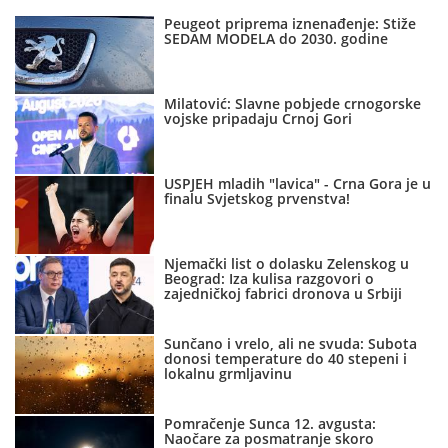
Peugeot priprema iznenađenje: Stiže
SEDAM MODELA do 2030. godine
Milatović: Slavne pobjede crnogorske
vojske pripadaju Crnoj Gori
USPJEH mladih "lavica" - Crna Gora je u
finalu Svjetskog prvenstva!
Njemački list o dolasku Zelenskog u
Beograd: Iza kulisa razgovori o
zajedničkoj fabrici dronova u Srbiji
Sunčano i vrelo, ali ne svuda: Subota
donosi temperature do 40 stepeni i
lokalnu grmljavinu
Pomračenje Sunca 12. avgusta:
Naočare za posmatranje skoro