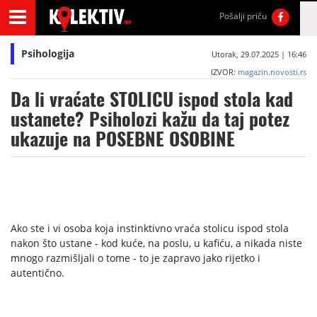
Pošalji priču
Psihologija
Utorak, 29.07.2025 | 16:46
IZVOR:
magazin.novosti.rs
Da li vraćate STOLICU ispod stola kad
ustanete? Psiholozi kažu da taj potez
ukazuje na POSEBNE OSOBINE
Ako ste i vi osoba koja instinktivno vraća stolicu ispod stola
nakon što ustane - kod kuće, na poslu, u kafiću, a nikada niste
mnogo razmišljali o tome - to je zapravo jako rijetko i
autentično.