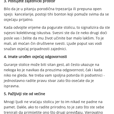
3. Poštujete zajednički prostor
Bilo da je u pitanju porodična trpezarija ili prepuna open
spejs kancelarije, postoji tihi bonton koji pomaže svima da se
osjećaju prijatno.
Kada odvojite vrijeme da pogurate stolicu, to signalizira da ste
svjesni kolektivnog iskustva. Svesni ste da će neko drugi doći
posle vas i želite da mu život učinite bar malo lakšim. To je
mali, ali moćan čin društvene svesti. Ljude poput vas vodi
snažan osjećaj pripadnosti zajednici.
4. Imate urođen osjećaj odgovornosti
Guranje stolice može biti sitan gest, ali često ukazuje na
nekoga ko je navikao da preuzima odgovornost, čak i kada
niko ne gleda. Ne treba vam spoljna potvrda ili podsetnici -
jednostavno radite pravu stvar zato što osećate da je
ispravna.
5. Pažljiviji ste od većine
Mnogi ljudi ne vraćaju stolicu jer to im nikad ne padne na
pamet. Dakle, ako to radite prirodno, to je zato što ste sebe
trenirali da primijetite ono što drugi previđaju. Vjerovatno