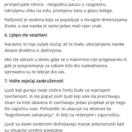
primjećujete sitnice - nezgodnu pauzu u razgovoru,
iskrivljenu sliku na zidu, promjenu tona u glasu kolege.
Pažljivost je osobina koja se pojavljuje u mnogim dimenzijama
života, a ova navika je samo jedan mali njen znak.
6. Lijepo ste vaspitani
Naravno, to nije uvijek slučaj, ali te male, ukorijenjene navike
dolaze direktno iz djetinjstva.
Ako ste odrasli u domu gdje se o manirima nije pregovaralo ili
gde je pospremanje za sobom bilo dio svakodnevice,
vjerovatno su te lekcije dio vas.
7. Volite osjećaj zaokruženosti
Ljudi koji guraju svoje stolice često žude za osjećajem
završenosti. Vi ste poput onih ljudi koji vole da precrtavaju
stvari sa liste obaveza ili završavaju jedan projekat prije nego
što započnu novi. Psihološki, to ukazuje na sklonost ka
"kognitivnom zatvaranju“, ili želji za rešenjem i sigurnošću.
Ljudi sa ovom osobinom doživljavaju manje anksioznosti kad
su situacije uredno povezane.