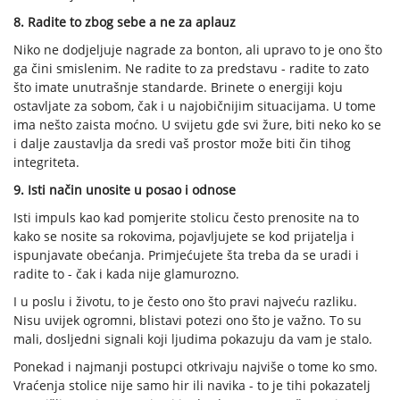
8. Radite to zbog sebe a ne za aplauz
Niko ne dodjeljuje nagrade za bonton, ali upravo to je ono što
ga čini smislenim. Ne radite to za predstavu - radite to zato
što imate unutrašnje standarde. Brinete o energiji koju
ostavljate za sobom, čak i u najobičnijim situacijama. U tome
ima nešto zaista moćno. U svijetu gde svi žure, biti neko ko se
i dalje zaustavlja da sredi vaš prostor može biti čin tihog
integriteta.
9. Isti način unosite u posao i odnose
Isti impuls kao kad pomjerite stolicu često prenosite na to
kako se nosite sa rokovima, pojavljujete se kod prijatelja i
ispunjavate obećanja. Primjećujete šta treba da se uradi i
radite to - čak i kada nije glamurozno.
I u poslu i životu, to je često ono što pravi najveću razliku.
Nisu uvijek ogromni, blistavi potezi ono što je važno. To su
mali, dosljedni signali koji ljudima pokazuju da vam je stalo.
Ponekad i najmanji postupci otkrivaju najviše o tome ko smo.
Vraćenja stolice nije samo hir ili navika - to je tihi pokazatelj