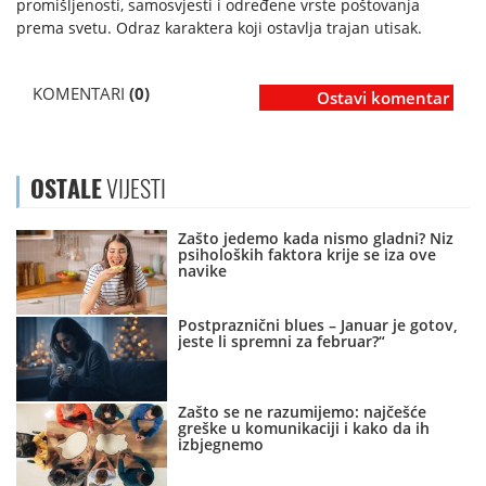
promišljenosti, samosvjesti i određene vrste poštovanja
prema svetu. Odraz karaktera koji ostavlja trajan utisak.
KOMENTARI
(0)
Ostavi komentar
OSTALE
VIJESTI
Zašto jedemo kada nismo gladni? Niz
psiholoških faktora krije se iza ove
navike
Postpraznični blues – Januar je gotov,
jeste li spremni za februar?“
Zašto se ne razumijemo: najčešće
greške u komunikaciji i kako da ih
izbjegnemo