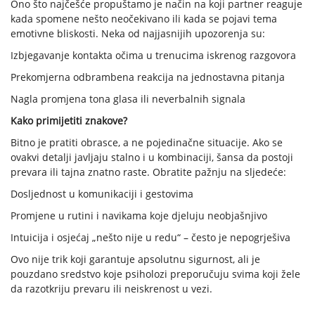
Ono što najčešće propuštamo je način na koji partner reaguje
kada spomene nešto neočekivano ili kada se pojavi tema
emotivne bliskosti. Neka od najjasnijih upozorenja su:
Izbjegavanje kontakta očima u trenucima iskrenog razgovora
Prekomjerna odbrambena reakcija na jednostavna pitanja
Nagla promjena tona glasa ili neverbalnih signala
Kako primijetiti znakove?
Bitno je pratiti obrasce, a ne pojedinačne situacije. Ako se
ovakvi detalji javljaju stalno i u kombinaciji, šansa da postoji
prevara ili tajna znatno raste. Obratite pažnju na sljedeće:
Dosljednost u komunikaciji i gestovima
Promjene u rutini i navikama koje djeluju neobjašnjivo
Intuicija i osjećaj „nešto nije u redu“ – često je nepogrješiva
Ovo nije trik koji garantuje apsolutnu sigurnost, ali je
pouzdano sredstvo koje psiholozi preporučuju svima koji žele
da razotkriju prevaru ili neiskrenost u vezi.