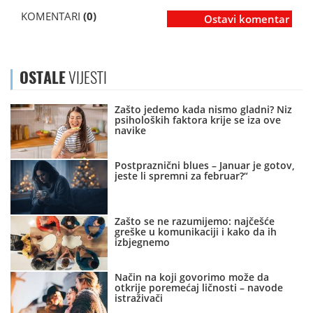
KOMENTARI
(0)
Ostavi komentar
OSTALE
VIJESTI
Zašto jedemo kada nismo gladni? Niz
psiholoških faktora krije se iza ove
navike
Postpraznični blues – Januar je gotov,
jeste li spremni za februar?“
Zašto se ne razumijemo: najčešće
greške u komunikaciji i kako da ih
izbjegnemo
Način na koji govorimo može da
otkrije poremećaj ličnosti – navode
istraživači