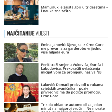
Mamurluk je zaista gori u tridesetima –
i nauka zna zašto
NAJČITANIJE
VIJESTI
Emina Jahović: Djevojka iz Crne Gore
me prevarila za garderobu vrijednu
više hiljada eura
Perić traži smjenu Vukovića, Đurića i
Labudovića: Prekoračili ovlašćenja
inicijativom za promjenu naziva NB
Laković: Domaći proizvodi u rukama
svjetskih zvaničnika – poziv
privrednicima da podrže promociju
Crne Gore
Trik da ohladite automobil za jedan
minut na najgoroj vrućini: Ne morate