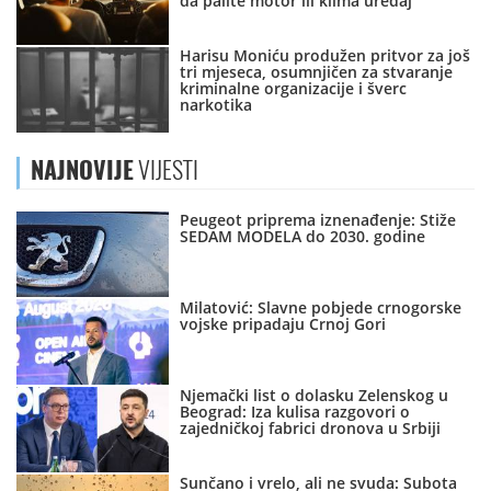
da palite motor ili klima uređaj
Harisu Moniću produžen pritvor za još
tri mjeseca, osumnjičen za stvaranje
kriminalne organizacije i šverc
narkotika
NAJNOVIJE
VIJESTI
Peugeot priprema iznenađenje: Stiže
SEDAM MODELA do 2030. godine
Milatović: Slavne pobjede crnogorske
vojske pripadaju Crnoj Gori
Njemački list o dolasku Zelenskog u
Beograd: Iza kulisa razgovori o
zajedničkoj fabrici dronova u Srbiji
Sunčano i vrelo, ali ne svuda: Subota