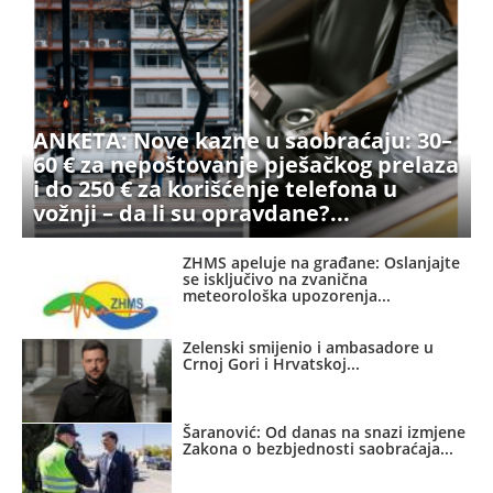
ANKETA: Nove kazne u saobraćaju: 30–
60 € za nepoštovanje pješačkog prelaza
i do 250 € za korišćenje telefona u
vožnji – da li su opravdane?
ZHMS apeluje na građane: Oslanjajte
se isključivo na zvanična
meteorološka upozorenja
Zelenski smijenio i ambasadore u
Crnoj Gori i Hrvatskoj
Šaranović: Od danas na snazi izmjene
Zakona o bezbjednosti saobraćaja