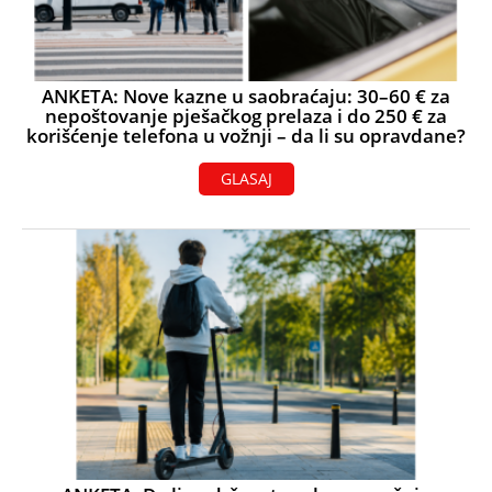
ANKETA: Nove kazne u saobraćaju: 30–60 € za
nepoštovanje pješačkog prelaza i do 250 € za
korišćenje telefona u vožnji – da li su opravdane?
GLASAJ