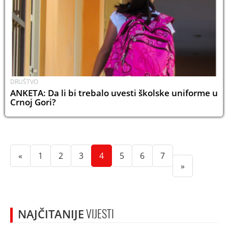
DRUŠTVO
ANKETA: Da li bi trebalo uvesti školske uniforme u
Crnoj Gori?
(current)
(current)
(current)
(current)
(current)
(current)
(current)
«
1
2
3
4
5
6
7
»
NAJČITANIJE
VIJESTI