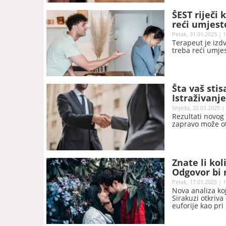
ŠEST riječi 
reći umjest
Petak, 31.01.2025 | 
Terapeut je izdv
treba reći umje
Šta vaš stis
Istraživanj
Srijeda, 22.01.2025 |
Rezultati novog 
zapravo može ot
Znate li ko
Odgovor bi
Petak, 17.01.2025 | 
Nova analiza koj
Sirakuzi otkriva
euforije kao pri
mozga.