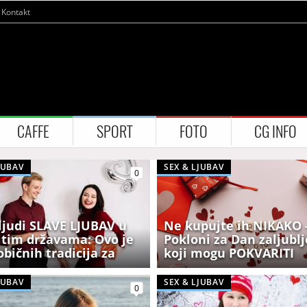
Kontakt
CAFFE
SPORT
FOTO
CG INFO
JUBAV
SEX & LJUBAV
0
ljudi SLAVE LJUBAV u
Ne kupujte ih NIKAKO 
čitim državama: Ovo je
Pokloni za Dan zaljubl
običnih tradicija za
koji mogu POKVARITI
ZALJUBLJENIH
romansu
JUBAV
SEX & LJUBAV
0