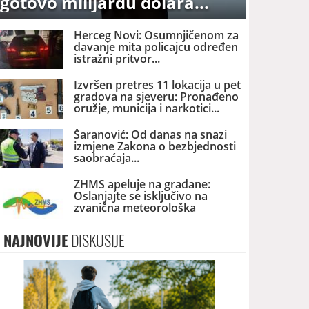
gotovo milijardu dolara
Herceg Novi: Osumnjičenom za
davanje mita policajcu određen
istražni pritvor
Izvršen pretres 11 lokacija u pet
gradova na sjeveru: Pronađeno
oružje, municija i narkotici
Šaranović: Od danas na snazi
izmjene Zakona o bezbjednosti
saobraćaja
ZHMS apeluje na građane:
Oslanjajte se isključivo na
zvanična meteorološka
upozorenja
NAJNOVIJE
DISKUSIJE