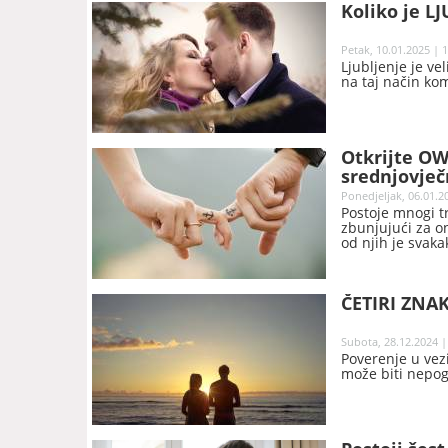
Koliko je L
Petak, 10.01.2025 | 
Ljubljenje je ve
na taj način ko
Otkrijte O
srednjovje
Ponedjeljak, 06.01.2
Postoje mnogi t
zbunjujući za o
od njih je svak
ČETIRI ZNAK
Subota, 28.12.2024 |
Poverenje u vez
može biti nepog