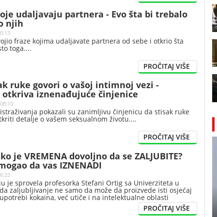
koje udaljavaju partnera - Evo šta bi trebalo
o njih
10:13
ojio fraze kojima udaljavate partnera od sebe i otkrio šta
sto toga.
ak ruke govori o vašoj intimnoj vezi -
e otkriva iznenađujuće činjenice
 08:10
istraživanja pokazali su zanimljivu činjenicu da stisak ruke
kriti detalje o vašem seksualnom životu.
liko je VREMENA dovoljno da se ZALJUBITE?
 mogao da vas IZNENADI
16:25
u je sprovela profesorka Stefani Ortig sa Univerziteta u
 da zaljubljivanje ne samo da može da proizvede isti osjećaj
 upotrebi kokaina, već utiče i na intelektualne oblasti