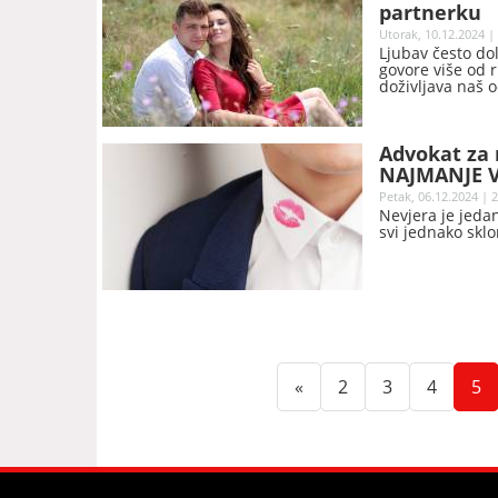
partnerku
Utorak, 10.12.2024 |
Ljubav često dol
govore više od r
doživljava naš o
ne samo na ono š
Advokat za 
NAJMANJE 
Petak, 06.12.2024 | 
Nevjera je jedan
svi jednako sklo
(current)
(current)
(curren
(c
«
2
3
4
5