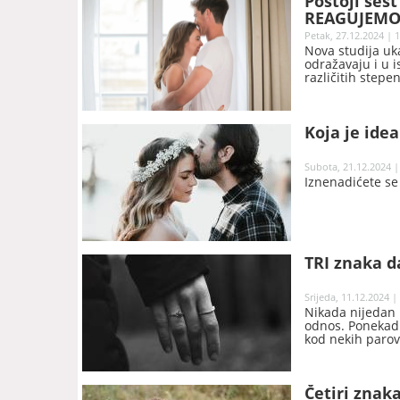
Postoji šes
REAGUJEM
Petak, 27.12.2024 | 
Nova studija uka
odražavaju i u i
različitih stepe
Koja je ide
Subota, 21.12.2024 |
Iznenadićete se
TRI znaka d
Srijeda, 11.12.2024 |
Nikada nijedan r
odnos. Ponekad j
kod nekih paro
Četiri znak