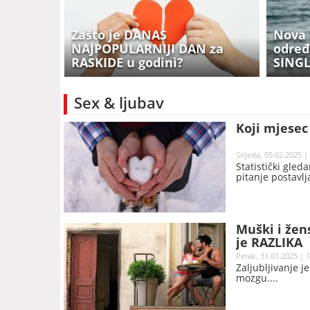
Zašto je DANAS
Nova 
NAJPOPULARNIJI DAN za
određ
RASKIDE u godini?
SING
Sex & ljubav
Koji mjese
Srijeda, 05.02.2025 |
Statistički gle
pitanje postavlj
Muški i žen
je RAZLIKA
Petak, 31.01.2025 | 
Zaljubljivanje j
mozgu.