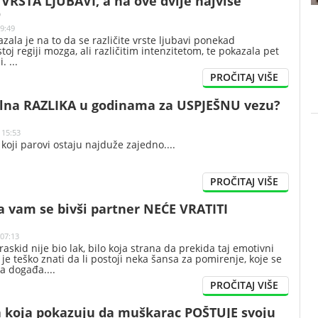
t VRSTA LJUBAVI, a na ove dvije najviše
O
19:49
zala je na to da se različite vrste ljubavi ponekad
stoj regiji mozga, ali različitim intenzitetom, te pokazala pet
ni.
alna RAZLIKA u godinama za USPJEŠNU vezu?
 15:53
 koji parovi ostaju najduže zajedno.
a vam se bivši partner NEĆE VRATITI
 07:13
askid nije bio lak, bilo koja strana da prekida taj emotivni
e teško znati da li postoji neka šansa za pomirenje, koje se
va događa.
a koja pokazuju da muškarac POŠTUJE svoju