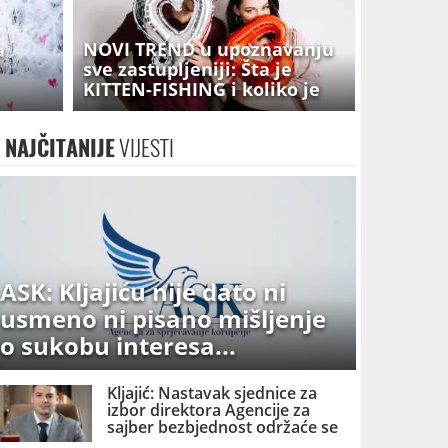
NOVI TREND u upoznavanju
a
sve zastupljeniji: Šta je
KITTEN-FISHING i koliko je
OPASAN?
NAJČITANIJE
VIJESTI
ASK: Kljajiću nije dato ni
usmeno ni pisano mišljenje
o sukobu interesa
Kljajić: Nastavak sjednice za
izbor direktora Agencije za
sajber bezbjednost održaće se
danas