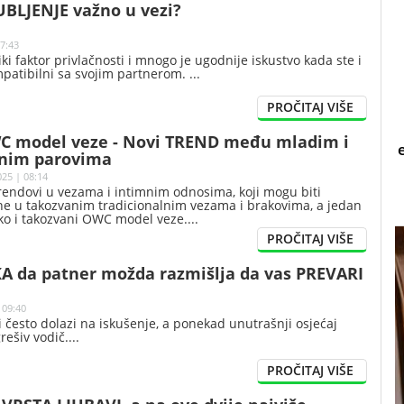
JUBLJENJE važno u vezi?
17:43
liki faktor privlačnosti i mnogo je ugodnije iskustvo kada ste i
mpatibilni sa svojim partnerom.
WC model veze - Novi TREND među mladim i
čnim parovima
025 | 08:14
rendovi u vezama i intimnim odnosima, koji mogu biti
ne u takozvanim tradicionalnim vezama i brakovima, a jedan
ako i takozvani OWC model veze.
A da patner možda razmišlja da vas PREVARI
 09:40
i često dolazi na iskušenje, a ponekad unutrašnji osjećaj
rešiv vodič.