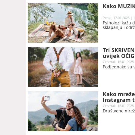
Kako MUZIK
Petak, 17.01.2025 | 
Psiholozi kažu d
sklapanju i odr
Tri SKRIVEN
uvijek OČI
Četvrtak, 16.01.2025 
Podjednako su v
Kako mreže 
Instagram t
manje od g
Četvrtak, 16.01.2025 
Društvene mrež