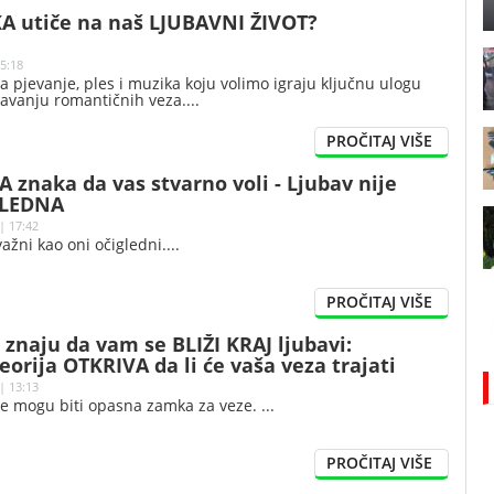
A utiče na naš LJUBAVNI ŽIVOT?
15:18
a pjevanje, ples i muzika koju volimo igraju ključnu ulogu
žavanju romantičnih veza.
A znaka da vas stvarno voli - Ljubav nije
GLEDNA
| 17:42
ažni kao oni očigledni.
znaju da vam se BLIŽI KRAJ ljubavi:
eorija OTKRIVA da li će vaša veza trajati
odinu dana
| 13:13
e mogu biti opasna zamka za veze.