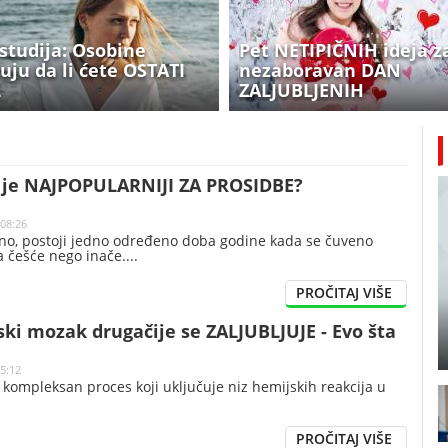
studija: Osobine
Pet NETIPIČNIH ideja z
uju da li ćete OSTATI
nezaboravan DAN
L
ZALJUBLJENIH
c je NAJPOPULARNIJI ZA PROSIDBE?
 08:26
dano, postoji jedno određeno doba godine kada se čuveno
a češće nego inače.
ski mozak drugačije se ZALJUBLJUJE - Evo šta
15:12
e kompleksan proces koji uključuje niz hemijskih reakcija u