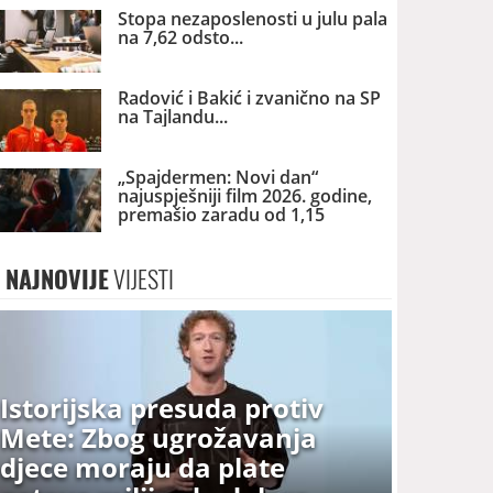
Stopa nezaposlenosti u julu pala
na 7,62 odsto
Radović i Bakić i zvanično na SP
na Tajlandu
„Spajdermen: Novi dan“
najuspješniji film 2026. godine,
premašio zaradu od 1,15
milijardi dolara
NAJNOVIJE
VIJESTI
Istorijska presuda protiv
Mete: Zbog ugrožavanja
djece moraju da plate