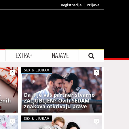
Registracija
Prijava
EXTRA+
NAJAVE
SEX & LJUBAV
0
0
-
Da li je vaš partner stvarno
jenih
ZALJUBLJEN? Ovih SEDAM
znakova otkrivaju prave
EMOCIJE
SEX & LJUBAV
0
0