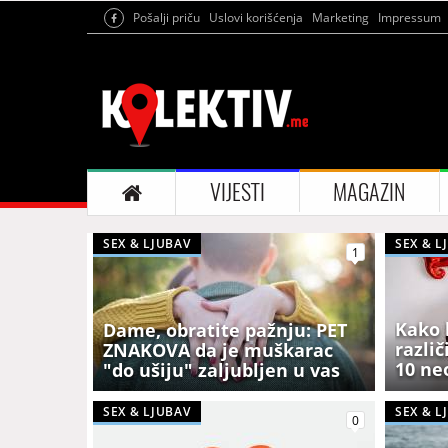
Pošalji priču
Uslovi korišćenja
Marketing
Impressum
VIJESTI
MAGAZIN
SEX & LJUBAV
SEX & L
1
Kako 
Dame, obratite pažnju: PET
razli
ZNAKOVA da je muškarac
10 ne
"do ušiju" zaljubljen u vas
DAN 
SEX & LJUBAV
SEX & L
0