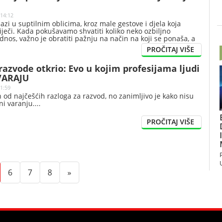
 14:12
azi u suptilnim oblicima, kroz male gestove i djela koja
iječi. Kada pokušavamo shvatiti koliko neko ozbiljno
dnos, važno je obratiti pažnju na način na koji se ponaša, a
to govori, tvrdi porodična i bračna savjetnica, Tina Fey.
razvode otkrio: Evo u kojim profesijama ljudi
VARAJU
21:59
 od najčešćih razloga za razvod, no zanimljivo je kako nisu
ni varanju.
t)
urrent)
(current)
(current)
(current)
6
7
8
»