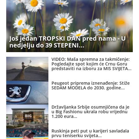
Još jedan TROPSKI DAN pred nama - U
nedjelju do 39 STEPENI
VIDEO: Maša spremna za takmičenje:
Pogledajte spot kojim će Crnu Goru
predstaviti na izboru za MIS SVIJETA
Peugeot priprema iznenađenje: Stiže
SEDAM MODELA do 2030. godine
Državljanka Srbije osumnjičena da je
u Big Fashionu ukrala robu vrijednu
1.200 eura
Ruskinja peti put u karijeri savladala
prvu teniserku svijeta