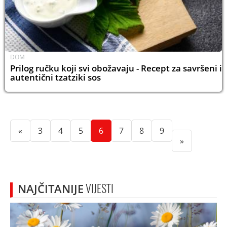
DOM
Prilog ručku koji svi obožavaju - Recept za savršeni i
autentični tzatziki sos
(current)
(current)
(current)
(current)
(current)
(current)
(current)
«
3
4
5
6
7
8
9
»
NAJČITANIJE
VIJESTI