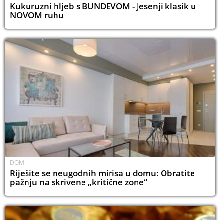
Kukuruzni hljeb s BUNDEVOM - Jesenji klasik u
NOVOM ruhu
DOM
Riješite se neugodnih mirisa u domu: Obratite
pažnju na skrivene „kritične zone“