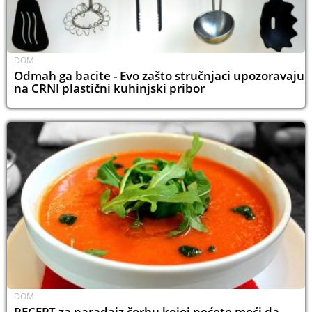
DOM
Odmah ga bacite - Evo zašto stručnjaci upozoravaju
na CRNI plastični kuhinjski pribor
DOM
RECEPT za paradajz čorbu kojoj nećete moći da