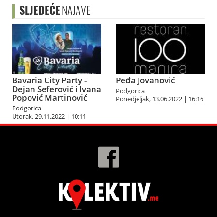
SLJEDEĆE
NAJAVE
Bavaria City Party -
Peđa Jovanović
Dejan Seferović i Ivana
Podgorica
Popović Martinović
Ponedjeljak, 13.06.2022 | 16:16
Podgorica
Utorak, 29.11.2022 | 10:11