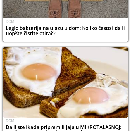
DOM
Leglo bakterija na ulazu u dom: Koliko često i da li
uopšte čistite otirač?
DOM
Da li ste ikada pripremili jaja u MIKROTALASNOJ: