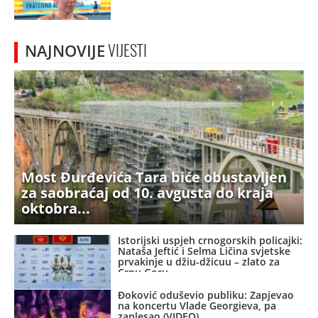
NAJNOVIJE
VIJESTI
Most Đurđevića Tara biće obustavljen
za saobraćaj od 10. avgusta do kraja
oktobra
Istorijski uspjeh crnogorskih policajki:
Nataša Jeftić i Selma Ličina svjetske
prvakinje u džiu-džicuu – zlato za
Crnu Goru
Đoković oduševio publiku: Zapjevao
na koncertu Vlade Georgieva, pa
zaplesao (VIDEO)